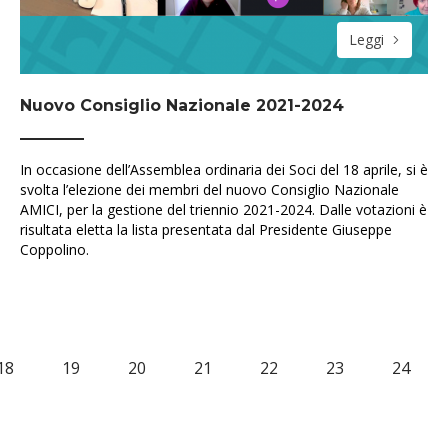
Leggi
Nuovo Consiglio Nazionale 2021-2024
In occasione dell’Assemblea ordinaria dei Soci del 18 aprile, si è
svolta l’elezione dei membri del nuovo Consiglio Nazionale
AMICI, per la gestione del triennio 2021-2024. Dalle votazioni è
risultata eletta la lista presentata dal Presidente Giuseppe
Coppolino.
18
19
20
21
22
23
24