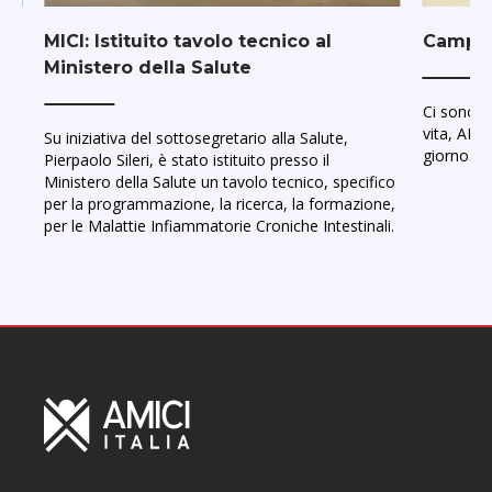
024
MICI: Istituito tavolo tecnico al
Campag
Ministero della Salute
Ci sono t
bri
vita, AMI
Su iniziativa del sottosegretario alla Salute,
giorno.
Pierpaolo Sileri, è stato istituito presso il
i è
Ministero della Salute un tavolo tecnico, specifico
e
per la programmazione, la ricerca, la formazione,
per le Malattie Infiammatorie Croniche Intestinali.