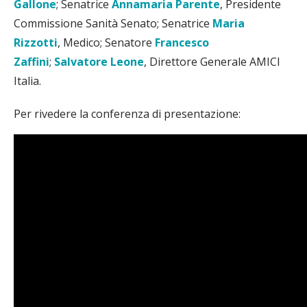
Gallone
; Senatrice
Annamaria Parente
, Presidente
Commissione Sanità Senato; Senatrice
Maria
Rizzotti
, Medico; Senatore
Francesco
Zaffini
;
Salvatore Leone
, Direttore Generale AMICI
Italia.
Per rivedere la conferenza di presentazione: