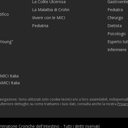
La Colite Ulcerosa
Gastroent
La Malattia di Crohn
Pediatra
ifico
Vivere con le MICI
Chirurgo
Pediatria
Dietista
Psicologo
 Young"
Esperto tut
Infermiere
MICI Italia
MICI Italia
navigazione. Sono utilizzati solo cookie tecnici e/o a loro assimilabili, indispen
 ulteriore dettaglio su come trattiamo i tuoi dati, consulta anche la nostra
Privac
torie Croniche dell'Intestino - Tutti i diritti riservati