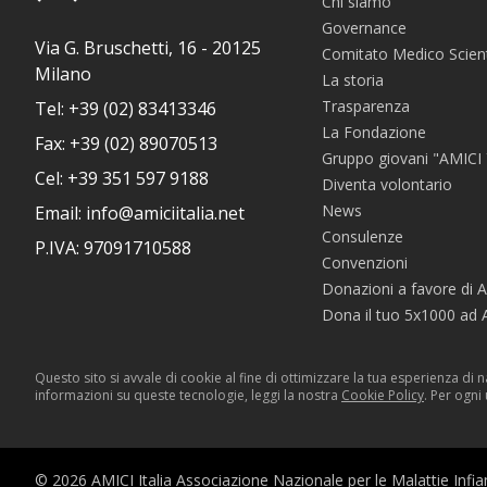
Chi siamo
Governance
Via G. Bruschetti, 16 - 20125
Comitato Medico Scient
Milano
La storia
Trasparenza
Tel: +39 (02) 83413346
La Fondazione
Fax: +39 (02) 89070513
Gruppo giovani "AMICI
Cel: +39 351 597 9188
Diventa volontario
News
Email: info@amiciitalia.net
Consulenze
P.IVA: 97091710588
Convenzioni
Donazioni a favore di A
Dona il tuo 5x1000 ad A
Questo sito si avvale di cookie al fine di ottimizzare la tua esperienza di 
informazioni su queste tecnologie, leggi la nostra
Cookie Policy
. Per ogni
© 2026 AMICI Italia Associazione Nazionale per le Malattie Infiamma