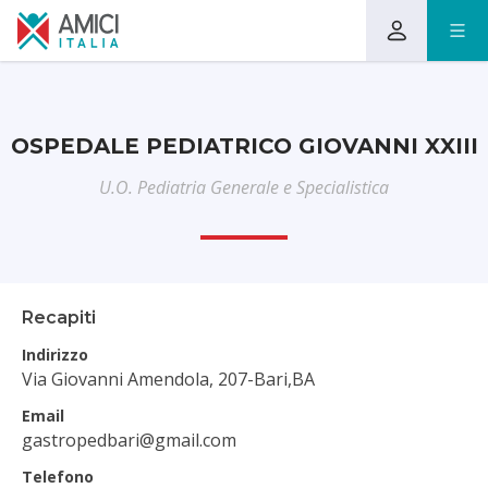
OSPEDALE PEDIATRICO GIOVANNI XXIII
U.O. Pediatria Generale e Specialistica
Recapiti
Indirizzo
Via Giovanni Amendola, 207
-
Bari,BA
Email
gastropedbari@gmail.com
Telefono