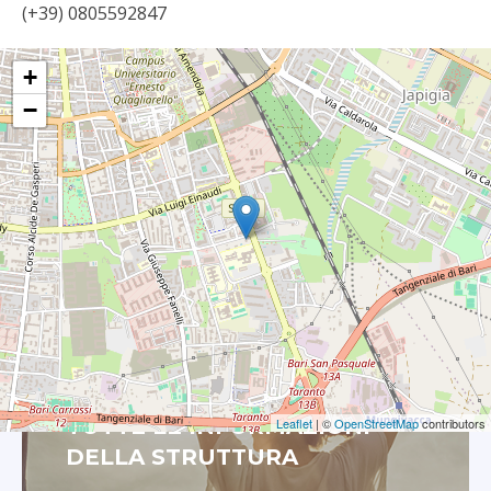
(+39) 0805592847
+
−
ACCEDI PER VISUALIZZARE
TUTTE LE INFORMAZIONI
Leaflet
| ©
OpenStreetMap
contributors
DELLA STRUTTURA